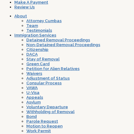
Make A Payment
Review Us
About
Attorney Cumbas
Team
Testimonials
Immigration Services
Detained Removal Proceedings
Non-Detained Removal Proceedings
Citizenship
DACA
Stay of Removal
Green Card
Petition for Alien Relatives
Waivers
Adjustment of Status
Consular Process
VAWA
U-Visa
Appeals
Asylum
Voluntary Departure
Withholding of Removal
Bond
Parole Request
Motion to Reopen
Work Permit