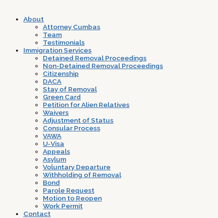
About
Attorney Cumbas
Team
Testimonials
Immigration Services
Detained Removal Proceedings
Non-Detained Removal Proceedings
Citizenship
DACA
Stay of Removal
Green Card
Petition for Alien Relatives
Waivers
Adjustment of Status
Consular Process
VAWA
U-Visa
Appeals
Asylum
Voluntary Departure
Withholding of Removal
Bond
Parole Request
Motion to Reopen
Work Permit
Contact