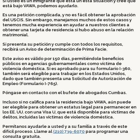
Si usted es un inmigrante que esta un esta situación y cree que
está bajo VAWA, podemos ayudarlo.
Es una petición complicada, y no es fácil obtener la aprobación
del USCIS. Sin embargo, manejamos muchos de estos casos y
tenemos mucha experiencia en ayudar a nuestros clientes a
obtener una tarjeta de residencia si hubo abuso en la relación
matrimonial.
Si presenta su petición y cumple con todos los requisitos,
recibirá un Aviso de determinación de Prima Facie.
Este aviso es válido por 150 días, permitiéndole beneficios
públicos en agencias gubernamentales como víctima de
violencia doméstica. Si es aprobado para su formulario I-360,
también será elegible para trabajar en los Estados Unidos,
dado que también presenta una Solicitud de Autorización de
Empleo (Formulario I-765).
Póngase en contacto con el bufete de abogados Cumbas.
Incluso si no califica para la residencia bajo VAWA, aún puede
ser elegible para obtener un estatus legal para permanecer en
los EE. UU. con una Visa U, que está disponible para víctimas de
delitos, incluidas las víctimas de violencia doméstica.
Permítanos ayudarle a usted y a su familia a través de este
difícil proceso. Llame al
(210) 739-6070
para programar una
consulta gratuita.